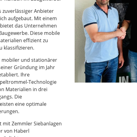
 zuverlässiger Anbieter
ich aufgebaut. Mit einem
 bietet das Unternehmen
 Baugewerbe. Diese mobile
terialien effizient zu
klassifizieren.
 mobiler und stationärer
seiner Gründung im Jahr
tabliert. Ihre
ppeltrommel-Technologie
n Materialien in drei
gangs. Die
isten eine optimale
erungen.
ft mit Zemmler Siebanlagen
er von Haberl