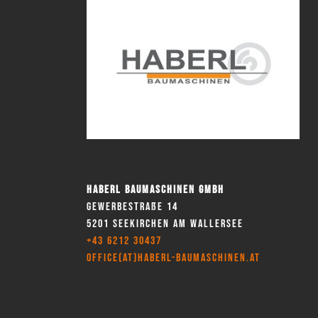
Haberl Baumaschinen GmbH
Gewerbestraße 14
5201 Seekirchen am Wallersee
+43 6212 30437
office(at)haberl-baumaschinen.at